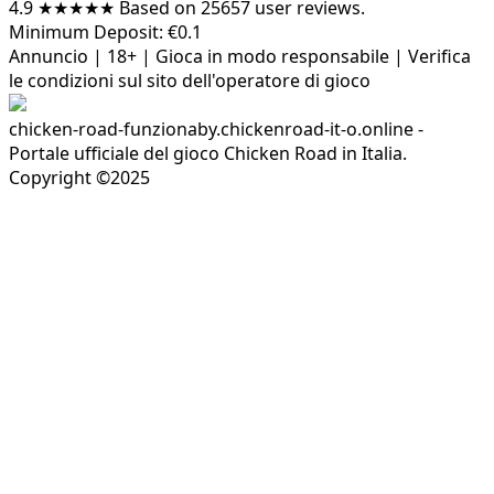
4.9 ★★★★★ Based on 25657 user reviews.
Minimum Deposit: €0.1
Annuncio | 18+ | Gioca in modo responsabile | Verifica
le condizioni sul sito dell'operatore di gioco
chicken-road-funzionaby.chickenroad-it-o.online -
Portale ufficiale del gioco Chicken Road in Italia.
Copyright ©2025