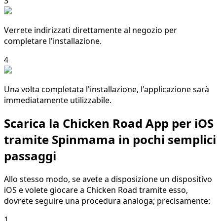
3
Verrete indirizzati direttamente al negozio per
completare l'installazione.
4
Una volta completata l'installazione, l'applicazione sarà
immediatamente utilizzabile.
Scarica la Chicken Road App per iOS
tramite Spinmama in pochi semplici
passaggi
Allo stesso modo, se avete a disposizione un dispositivo
iOS e volete giocare a Chicken Road tramite esso,
dovrete seguire una procedura analoga; precisamente:
1