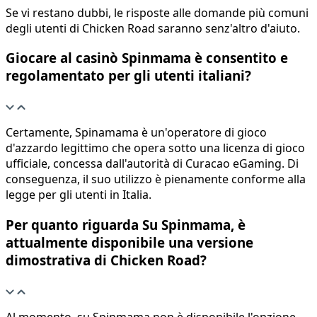
Se vi restano dubbi, le risposte alle domande più comuni
degli utenti di Chicken Road saranno senz'altro d'aiuto.
Giocare al casinò Spinmama è consentito e
regolamentato per gli utenti italiani?
Certamente, Spinamama è un'operatore di gioco
d'azzardo legittimo che opera sotto una licenza di gioco
ufficiale, concessa dall'autorità di Curacao eGaming. Di
conseguenza, il suo utilizzo è pienamente conforme alla
legge per gli utenti in Italia.
Per quanto riguarda Su Spinmama, è
attualmente disponibile una versione
dimostrativa di Chicken Road?
Al momento, su Spinmama non è disponibile l'opzione