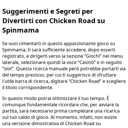
Suggerimenti e Segreti per
Divertirti con Chicken Road su
Spinmama
Se vuoi cimentarti in questo appassionante gioco su
Spinmama, ti sarà sufficiente accedere, dopo esserti
registrato, e dirigerti verso la sezione “Giochi” nel menu
laterale, selezionare quindi la voce “Casinò” e in seguito
“slot”. Questa ricerca manuale però potrebbe portarti via
del tempo prezioso, per cui ti suggerisco di sfruttare
l'utile barra di ricerca, digitare “Chicken Road” e scegliere
il titolo corrispondente.
In questo modo potrai ottimizzare il tuo tempo. È
comunque fondamentale ricordare che, per avviare la
partita, sarà necessario prima completare una ricarica
sul tuo saldo di gioco. Al momento, infatti, non esiste
una versione dimostrativa di Chicken Road su