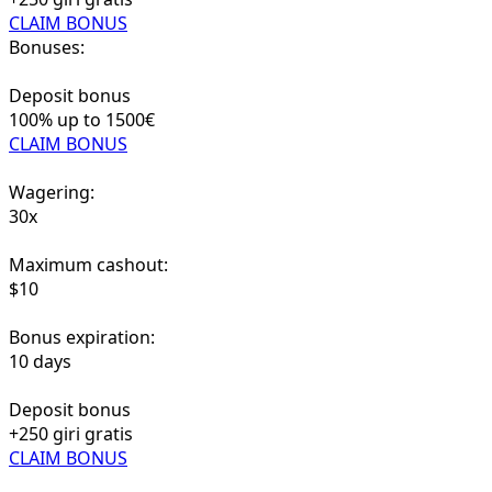
CLAIM BONUS
Bonuses:
Deposit bonus
100% up to 1500€
CLAIM BONUS
Wagering:
30x
Maximum cashout:
$10
Bonus expiration:
10 days
Deposit bonus
+250 giri gratis
CLAIM BONUS