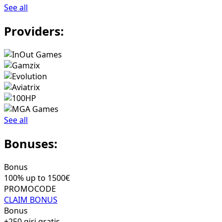
See all
Providers:
See all
Bonuses:
Bonus
100% up to 1500€
PROMOCODE
CLAIM BONUS
Bonus
+250 giri gratis