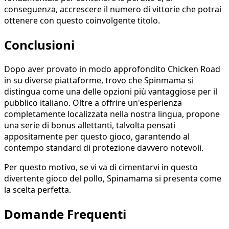
conseguenza, accrescere il numero di vittorie che potrai
ottenere con questo coinvolgente titolo.
Conclusioni
Dopo aver provato in modo approfondito Chicken Road
in su diverse piattaforme, trovo che Spinmama si
distingua come una delle opzioni più vantaggiose per il
pubblico italiano. Oltre a offrire un'esperienza
completamente localizzata nella nostra lingua, propone
una serie di bonus allettanti, talvolta pensati
appositamente per questo gioco, garantendo al
contempo standard di protezione davvero notevoli.
Per questo motivo, se vi va di cimentarvi in questo
divertente gioco del pollo, Spinamama si presenta come
la scelta perfetta.
Domande Frequenti