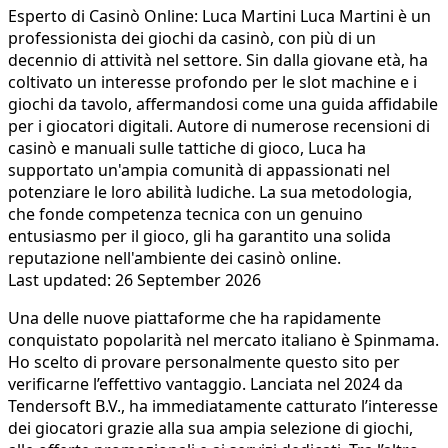
Esperto di Casinò Online: Luca Martini Luca Martini è un
professionista dei giochi da casinò, con più di un
decennio di attività nel settore. Sin dalla giovane età, ha
coltivato un interesse profondo per le slot machine e i
giochi da tavolo, affermandosi come una guida affidabile
per i giocatori digitali. Autore di numerose recensioni di
casinò e manuali sulle tattiche di gioco, Luca ha
supportato un'ampia comunità di appassionati nel
potenziare le loro abilità ludiche. La sua metodologia,
che fonde competenza tecnica con un genuino
entusiasmo per il gioco, gli ha garantito una solida
reputazione nell'ambiente dei casinò online.
Last updated: 26 September 2026
Una delle nuove piattaforme che ha rapidamente
conquistato popolarità nel mercato italiano è Spinmama.
Ho scelto di provare personalmente questo sito per
verificarne l’effettivo vantaggio. Lanciata nel 2024 da
Tendersoft B.V., ha immediatamente catturato l’interesse
dei giocatori grazie alla sua ampia selezione di giochi,