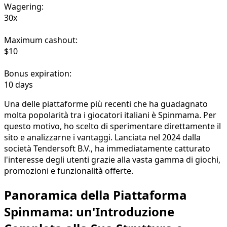
Wagering:
30x
Maximum cashout:
$10
Bonus expiration:
10 days
Una delle piattaforme più recenti che ha guadagnato
molta popolarità tra i giocatori italiani è Spinmama. Per
questo motivo, ho scelto di sperimentare direttamente il
sito e analizzarne i vantaggi. Lanciata nel 2024 dalla
società Tendersoft B.V., ha immediatamente catturato
l'interesse degli utenti grazie alla vasta gamma di giochi,
promozioni e funzionalità offerte.
Panoramica della Piattaforma
Spinmama: un'Introduzione