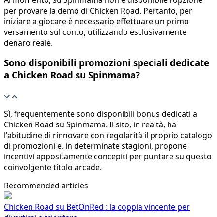
per provare la demo di Chicken Road. Pertanto, per
iniziare a giocare è necessario effettuare un primo
versamento sul conto, utilizzando esclusivamente
denaro reale.
Sono disponibili promozioni speciali dedicate
a Chicken Road su Spinmama?
Sì, frequentemente sono disponibili bonus dedicati a
Chicken Road su Spinmama. Il sito, in realtà, ha
l'abitudine di rinnovare con regolarità il proprio catalogo
di promozioni e, in determinate stagioni, propone
incentivi appositamente concepiti per puntare su questo
coinvolgente titolo arcade.
Recommended articles
Chicken Road su BetOnRed : la coppia vincente per