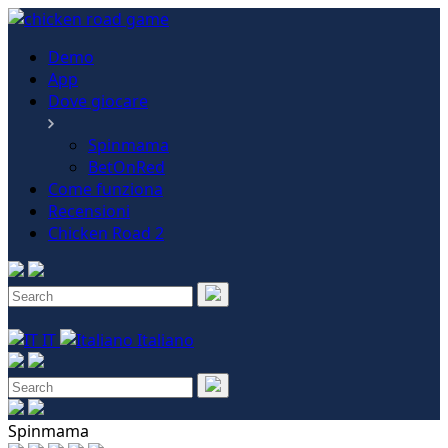
Demo
App
Dove giocare
Spinmama
BetOnRed
Come funziona
Recensioni
Chicken Road 2
IT
Italiano
Spinmama