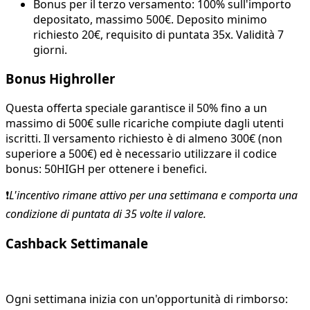
Bonus per il terzo versamento: 100% sull'importo
depositato, massimo 500€. Deposito minimo
richiesto 20€, requisito di puntata 35x. Validità 7
giorni.
Bonus Highroller
Questa offerta speciale garantisce il 50% fino a un
massimo di 500€ sulle ricariche compiute dagli utenti
iscritti. Il versamento richiesto è di almeno 300€ (non
superiore a 500€) ed è necessario utilizzare il codice
bonus: 50HIGH per ottenere i benefici.
❗
L'incentivo rimane attivo per una settimana e comporta una
condizione di puntata di 35 volte il valore.
Cashback Settimanale
Ogni settimana inizia con un'opportunità di rimborso: